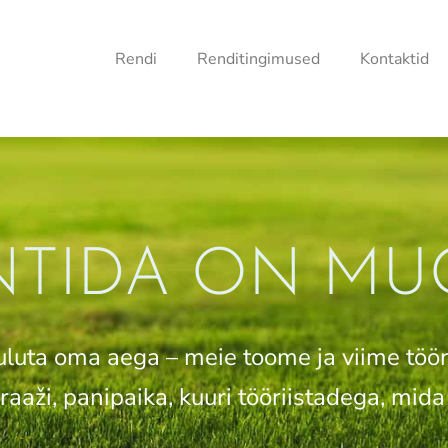
Rendi
Renditingimused
Kontaktid
NTIDA ON MU
uluta oma aega – meie toome ja viime tööri
aaži, panipaika, kuuri tööriistadega, mida