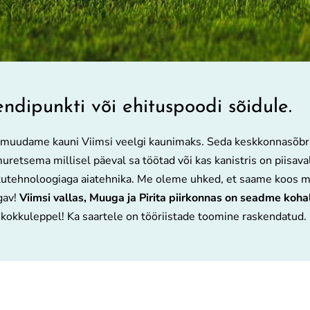
dipunkti või ehituspoodi sõidule.
 muudame kauni Viimsi veelgi kaunimaks. Seda keskkonnasõbrali
etsema millisel päeval sa töötad või kas kanistris on piisavalt
kutehnoloogiaga aiatehnika. Me oleme uhked, et saame koos m
gav!
Viimsi vallas, Muuga ja Pirita piirkonnas on seadme koh
 kokkuleppel! Ka saartele on tööriistade toomine raskendatud.