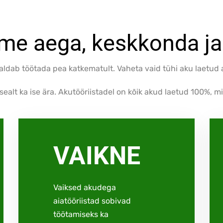
me aega, keskkonda ja
ldab töötada pea katkematult. Vaheta vaid tühi aku laetud a
sealt ka ise ära. Akutööriistadel on kõik akud laetud 100%, m
VAIKNE
Vaiksed akudega
aiatööriistad sobivad
töötamiseks ka