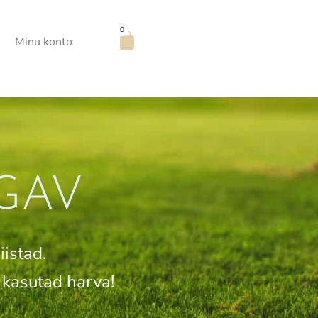
0
Minu konto
GAV
istad.
 kasutad harva!