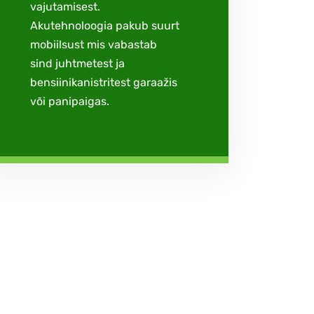
vajutamisest.
Akutehnoloogia pakub suurt
mobiilsust mis vabastab
sind juhtmetest ja
bensiinikanistritest garaažis
või panipaigas.