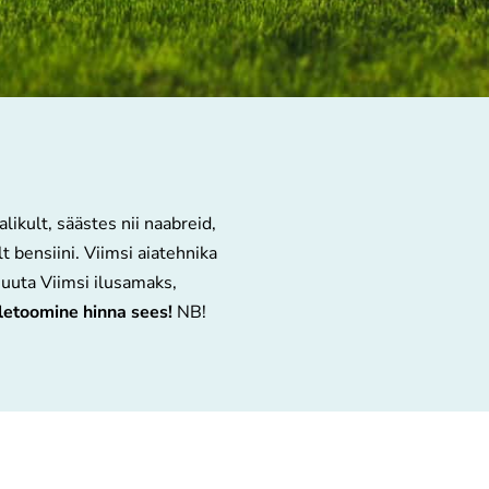
kult, säästes nii naabreid,
 bensiini. Viimsi aiatehnika
uuta Viimsi ilusamaks,
aletoomine hinna sees!
NB!