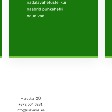
nädalavahetustel kui
naabrid puhkehetki
naudivad.
Marostar OÜ
+372 504 6281
info@ilusviimsi.ee