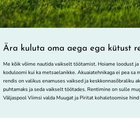
Ära kuluta oma aega ega kütust ren
Me kõik võime nautida vaikselt töötamist. Hoiame loodust ja
koduloomi kui ka metsaelanikke. Akuaiatehnikaga ei pea sa mur
rendis on valikus enamuses vaiksed ja keskkonnasõbraliku a
puhtamaks ja seda vaikselt töötades. Rentimine on sulle mu
Väljaspool Viimsi valda Muugat ja Piritat kohaletoomise hind