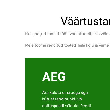
Väärtusta
Meie paljud tooted töötavad akudelt, mis võima
Meie toome renditud tooted Teile koju ja viime 
AEG
Ära kuluta oma aega ega
kütust rendipunkti või
ehituspoodi sõidule. Rendi