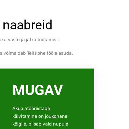
 naabreid
ku vastu ja jätka töötamist.
is võimaldab Teil kohe tööle asuda.
MUGAV
Akuaiatööriistade
käivitamine on jõukohane
kõigile, piisab vaid nupule