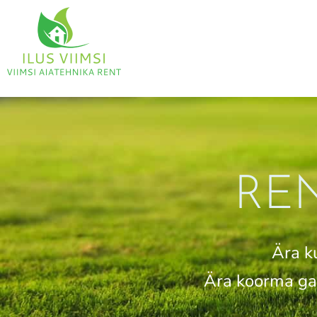
RE
Ära k
Ära koorma gar