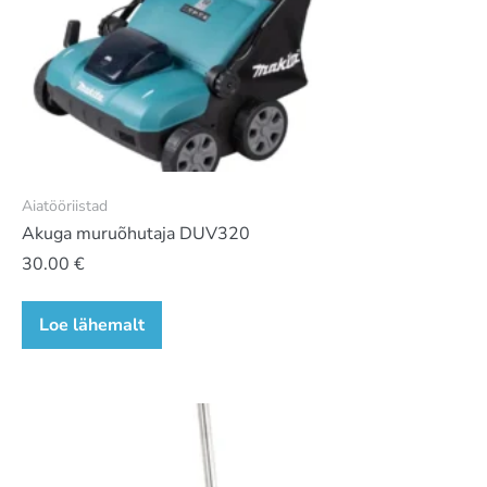
Aiatööriistad
Akuga muruõhutaja DUV320
30.00
€
Loe lähemalt