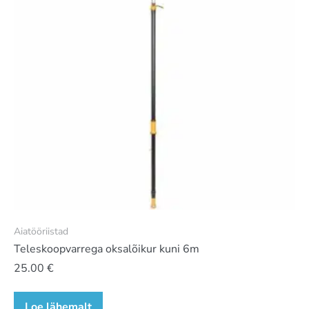
Aiatööriistad
Teleskoopvarrega oksalõikur kuni 6m
25.00
€
Loe lähemalt