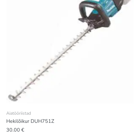
Aiatööriistad
Hekilõikur DUH751Z
30.00
€