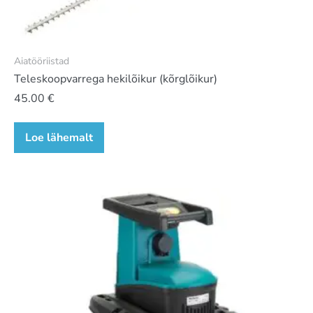
Aiatööriistad
Teleskoopvarrega hekilõikur (kõrglõikur)
45.00
€
Loe lähemalt